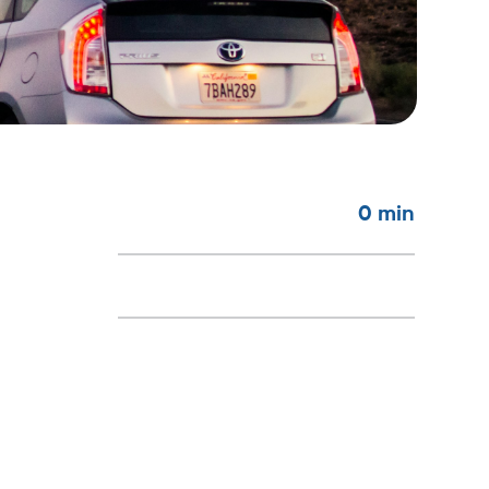
0
min