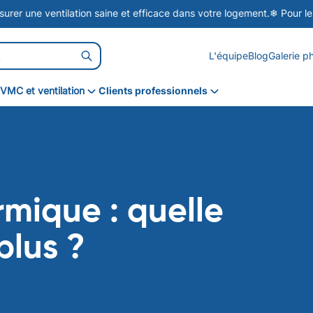
tilation saine et efficace dans votre logement.
❄ Pour le pritemps, pr
L'équipe
Blog
Galerie p
VMC et ventilation
Clients professionnels
VMC simple flux
VMC double flux
VPH
rmique : quelle
plus ?