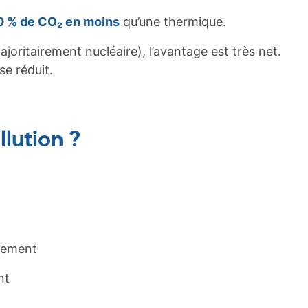
0 % de CO₂ en moins
qu’une thermique.
oritairement nucléaire), l’avantage est très net.
e réduit.
llution ?
ppement
nt