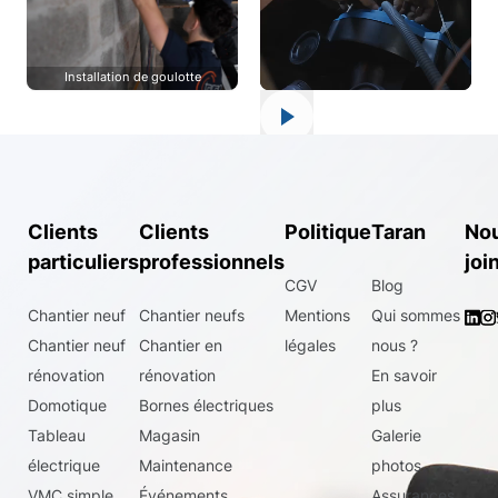
Installation de goulotte
Clients
Clients
Politique
Taran
No
particuliers
professionnels
joi
CGV
Blog
Chantier neuf
Chantier neufs
Mentions
Qui sommes
Chantier neuf
Chantier en
légales
nous ?
rénovation
rénovation
En savoir
Domotique
Bornes électriques
plus
Tableau
Magasin
Galerie
électrique
Maintenance
photos
VMC simple
Événements
Assurances