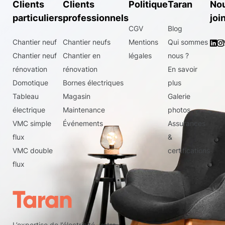
Clients
Clients
Politique
Taran
No
particuliers
professionnels
joi
CGV
Blog
Chantier neuf
Chantier neufs
Mentions
Qui sommes
Chantier neuf
Chantier en
légales
nous ?
rénovation
rénovation
En savoir
Domotique
Bornes électriques
plus
Tableau
Magasin
Galerie
électrique
Maintenance
photos
VMC simple
Événements
Assurances
flux
&
VMC double
certifications
flux
L’expertise de l’électricité, votre