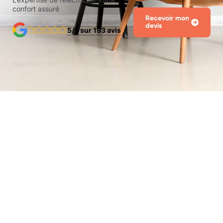
confort assuré
Recevoir mon
devis
5/5 sur 193 avis
Taran
2026
. Tous droits réservés