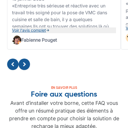
Entreprise très sérieuse et réactive avec un
p
travail très soigné pour la pose de VMC dans
a
cuisine et salle de bain, il y a quelques
o
semaines.Ils ont su trouver des solutions là où
V
Voir l'avis complet
b
d'autres entreprises nous ont dit pas possible
l
dans le but de nous vendre des systèmes hors
Fabienne Pouget
j
de prix et sûrement moins efficaces.Nos
problèmes d'humidité ne sont plus qu'un
mauvais souvenir.Merci
EN SAVOIR PLUS
Foire aux questions
Avant d’installer votre borne, cette FAQ vous
offre un résumé pratique des éléments à
prendre en compte pour choisir la solution de
recharge la mieux adaptée.