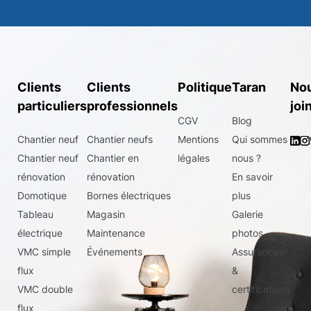
Clients
Clients
Politique
Taran
No
particuliers
professionnels
joi
CGV
Blog
Chantier neuf
Chantier neufs
Mentions
Qui sommes
Chantier neuf
Chantier en
légales
nous ?
rénovation
rénovation
En savoir
Domotique
Bornes électriques
plus
Tableau
Magasin
Galerie
électrique
Maintenance
photos
VMC simple
Événements
Assurances
flux
&
VMC double
certifications
flux