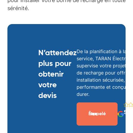
pour installer votre borne de recharge en toute
sérénité.
De la planification à la m
N’attendez
service, TARAN Électricit
plus pour
supervise votre projet d
de recharge pour offrir 
obtenir
installation sécurisée,
votre
performante et conçue 
durer.
devis
gratuit
5/5
Être rappelé