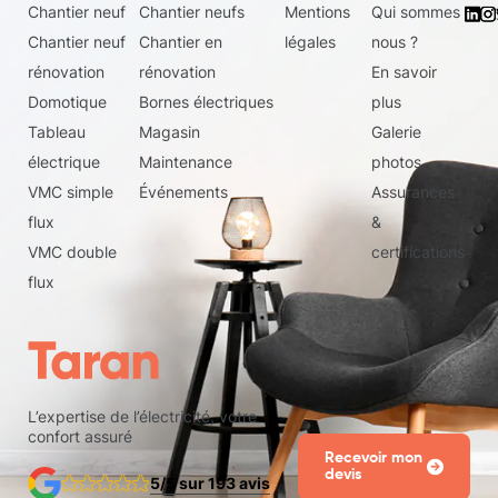
Chantier neuf
Chantier neufs
Mentions
Qui sommes
Chantier neuf
Chantier en
légales
nous ?
rénovation
rénovation
En savoir
Domotique
Bornes électriques
plus
Tableau
Magasin
Galerie
électrique
Maintenance
photos
VMC simple
Événements
Assurances
flux
&
VMC double
certifications
flux
L’expertise de l’électricité, votre
confort assuré
Recevoir mon
devis
5/5 sur 193 avis