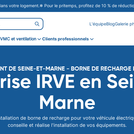
otre logement.
❄ Pour le pritemps, profitez de 10 % de réduction sur l
L'équipe
Blog
Galerie p
VMC et ventilation
Clients professionnels
VMC simple flux
VMC double flux
NT DE SEINE-ET-MARNE - BORNE DE RECHARGE 
VPH
rise IRVE en Se
Marne
tallation de borne de recharge pour votre véhicule électriq
conseille et réalise l'installation de vos équipements.