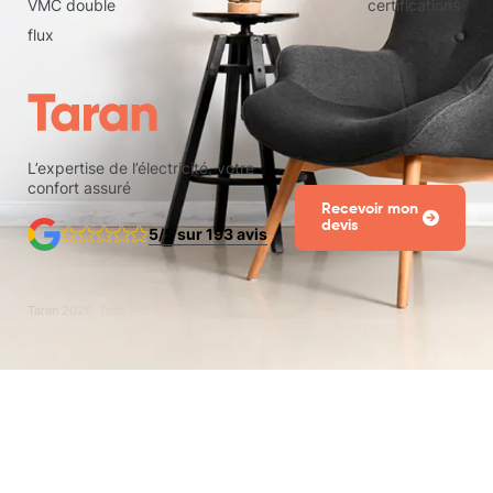
VMC double
certifications
flux
L’expertise de l’électricité, votre
confort assuré
Recevoir mon
devis
5/5 sur 193 avis
Taran
2026
. Tous droits réservés