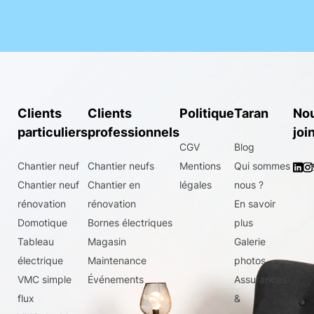
Clients
Clients
Politique
Taran
No
particuliers
professionnels
joi
CGV
Blog
Chantier neuf
Chantier neufs
Mentions
Qui sommes
Chantier neuf
Chantier en
légales
nous ?
rénovation
rénovation
En savoir
Domotique
Bornes électriques
plus
Tableau
Magasin
Galerie
électrique
Maintenance
photos
VMC simple
Événements
Assurances
flux
&