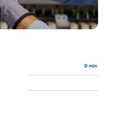
0
min