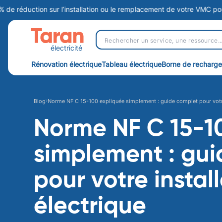
tion sur l’installation ou le remplacement de votre VMC pour assurer 
électricité
Rénovation électrique
Tableau électrique
Borne de recharge
Norme NF C 15-100 expliquée simplement : guide complet pour votre 
Blog
Norme NF C 15-1
simplement : gu
pour votre instal
électrique