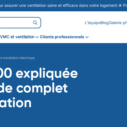
une ventilation saine et efficace dans votre logement.
❄ Pour le prit
L'équipe
Blog
Galerie p
VMC et ventilation
Clients professionnels
VMC simple flux
VMC double flux
installation électrique
VPH
00 expliquée
ide complet
lation