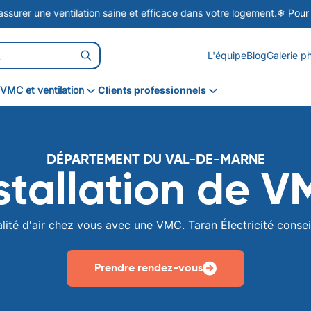
ne ventilation saine et efficace dans votre logement.
❄ Pour le pritem
L'équipe
Blog
Galerie p
VMC et ventilation
Clients professionnels
VMC simple flux
VMC double flux
DÉPARTEMENT DU VAL-DE-MARNE
VPH
stallation de 
ité d'air chez vous avec une VMC. Taran Électricité conseil
Prendre rendez-vous