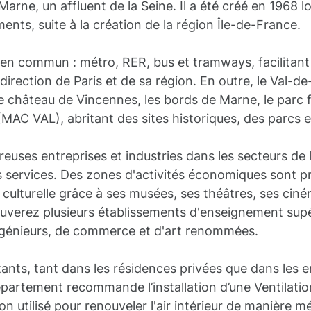
arne, un affluent de la Seine. Il a été créé en 1968 l
ents, suite à la création de la région Île-de-France.
ts en commun : métro, RER, bus et tramways, facilitan
direction de Paris et de sa région. En outre, le Val-d
le château de Vincennes, les bords de Marne, le parc fl
C VAL), abritant des sites historiques, des parcs et
uses entreprises et industries dans les secteurs de la
es services. Des zones d'activités économiques sont pr
e culturelle grâce à ses musées, ses théâtres, ses ciné
uverez plusieurs établissements d'enseignement supéri
ingénieurs, de commerce et d'art renommées.
tants, tant dans les résidences privées que dans les e
département recommande l’installation d’une Ventila
ion utilisé pour renouveler l'air intérieur de manière mé