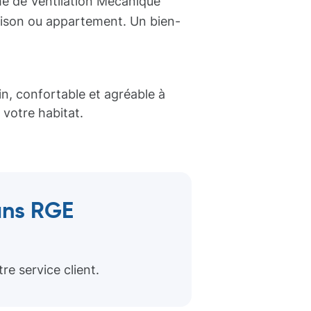
me de Ventilation Mécanique
aison ou appartement. Un bien-
in, confortable et agréable à
 votre habitat.
sans RGE
e service client.