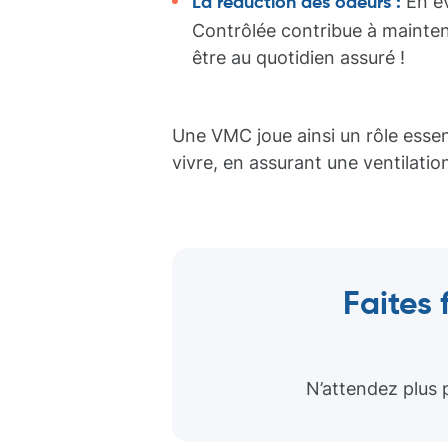
En év
La réduction des odeurs :
Contrôlée contribue à mainte
être au quotidien assuré !
Une VMC joue ainsi un rôle essen
vivre, en assurant une ventilatio
Faites 
N’attendez plus 