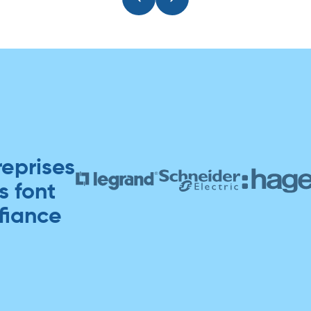
reprises
s font
fiance