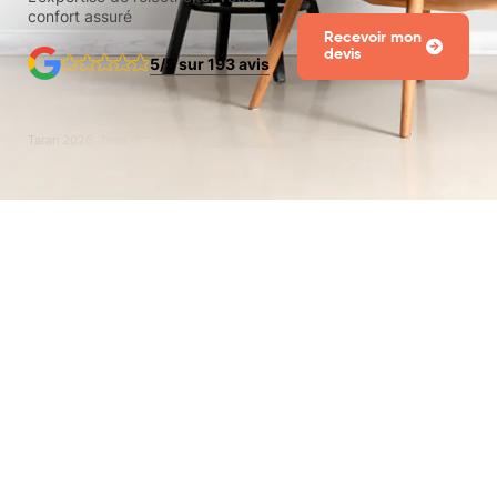
confort assuré
Recevoir mon
devis
5/5 sur 193 avis
Taran
2026
. Tous droits réservés