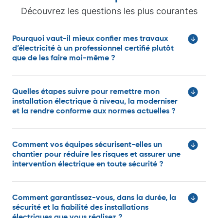
Découvrez les questions les plus courantes
Pourquoi vaut-il mieux confier mes travaux
Samuel S.
d’électricité à un professionnel certifié plutôt
que de les faire moi-même ?
Annie J.
Linas Z.
Quelles étapes suivre pour remettre mon
Vincent T.
Sophie R.
installation électrique à niveau, la moderniser
et la rendre conforme aux normes actuelles ?
Comment vos équipes sécurisent-elles un
chantier pour réduire les risques et assurer une
intervention électrique en toute sécurité ?
Comment garantissez-vous, dans la durée, la
Fabienne P.
sécurité et la fiabilité des installations
électriques que vous réalisez ?