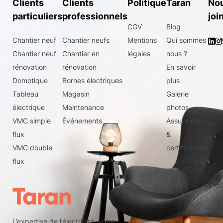
Clients
Clients
Politique
Taran
No
particuliers
professionnels
joi
CGV
Blog
Chantier neuf
Chantier neufs
Mentions
Qui sommes
Chantier neuf
Chantier en
légales
nous ?
rénovation
rénovation
En savoir
Domotique
Bornes électriques
plus
Tableau
Magasin
Galerie
électrique
Maintenance
photos
VMC simple
Événements
Assurances
flux
&
VMC double
certifications
flux
L’expertise de l’électricité, votre