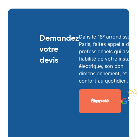
Dans le
18ᵉ arrondisseme
Demandez
Paris
, faites appel à des
votre
professionnels qui assure
fiabilité de votre installa
devis
électrique, son bon
gratuit
dimensionnement, et vot
confort au quotidien.
5/5
Être rappelé