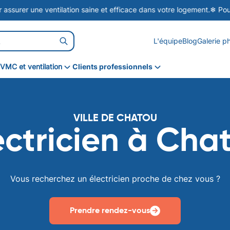
une ventilation saine et efficace dans votre logement.
❄ Pour le prite
L'équipe
Blog
Galerie p
VMC et ventilation
Clients professionnels
VMC simple flux
VMC double flux
VILLE DE CHATOU
VPH
ectricien à Cha
Vous recherchez un électricien proche de chez vous ?
Prendre rendez-vous