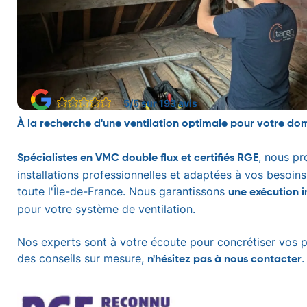
5/5 sur 193 avis
À la recherche d'une ventilation optimale pour votre dom
, nous p
Spécialistes en VMC double flux et certifiés RGE
installations professionnelles et adaptées à vos besoins
toute l'Île-de-France. Nous garantissons
une exécution 
pour votre système de ventilation.
Nos experts sont à votre écoute pour concrétiser vos p
des conseils sur mesure,
.
n'hésitez pas à nous contacter