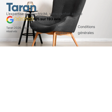
L’expertise de l’électricité, votre confort assuré
5/5 sur 193 avis
Mentions
Conditions
Taran
2026
. Tous droits
réservés
légales
générales