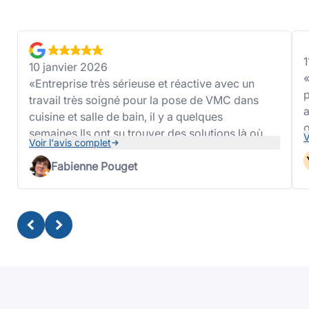
1
10 janvier 2026
Entreprise très sérieuse et réactive avec un
p
travail très soigné pour la pose de VMC dans
a
cuisine et salle de bain, il y a quelques
o
semaines.Ils ont su trouver des solutions là où
V
Voir l'avis complet
b
d'autres entreprises nous ont dit pas possible
l
dans le but de nous vendre des systèmes hors
Fabienne Pouget
j
de prix et sûrement moins efficaces.Nos
problèmes d'humidité ne sont plus qu'un
mauvais souvenir.Merci