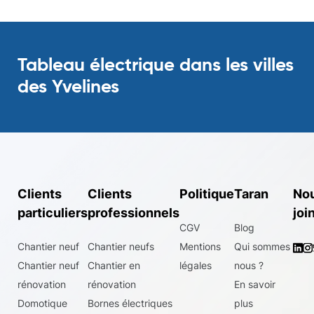
Tableau électrique dans les villes
des Yvelines
Philippe Betto
Sylvie Acquaviva
Jonathan Allali
Nicolas BEGEL
Bernard Marguerite
Clients
Clients
Politique
Taran
No
particuliers
professionnels
joi
CGV
Blog
Chantier neuf
Chantier neufs
Mentions
Qui sommes
Chantier neuf
Chantier en
légales
nous ?
rénovation
rénovation
En savoir
Domotique
Bornes électriques
plus