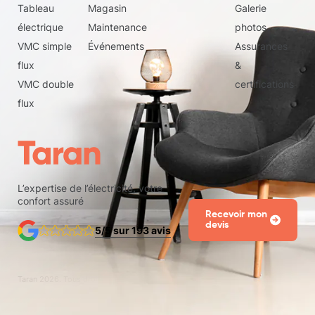
Tableau
Magasin
Galerie
électrique
Maintenance
photos
VMC simple
Événements
Assurances
flux
&
VMC double
certifications
flux
L’expertise de l’électricité, votre
confort assuré
Recevoir mon
devis
5/5 sur 193 avis
Taran
2026
. Tous droits réservés