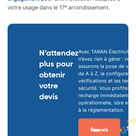
votre usage dans le 17ᵉ arrondissement.
Avec TARAN Électricité, 
N’attendez
n’avez rien à gérer : nous
plus pour
assurons la pose de votr
de A à Z, la configuration
obtenir
vérifications et les tests
votre
sécurité. Vous profitez d
recharge immédiatement
devis
opérationnelle, sûre et 
gratuit
à la réglementation.
5/5
Être rappelé