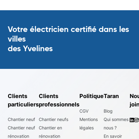
Votre électricien certifié dans les
villes
des Yvelines
Clients
Clients
Politique
Taran
No
particuliers
professionnels
joi
CGV
Blog
Chantier neuf
Chantier neufs
Mentions
Qui sommes
Chantier neuf
Chantier en
légales
nous ?
rénovation
rénovation
En savoir