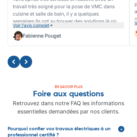
p
travail très soigné pour la pose de VMC dans
a
cuisine et salle de bain, il y a quelques
o
semaines.Ils ont su trouver des solutions là où
V
Voir l'avis complet
b
d'autres entreprises nous ont dit pas possible
l
dans le but de nous vendre des systèmes hors
Fabienne Pouget
j
de prix et sûrement moins efficaces.Nos
problèmes d'humidité ne sont plus qu'un
mauvais souvenir.Merci
EN SAVOIR PLUS
Foire aux questions
Retrouvez dans notre FAQ les informations
essentielles demandées par nos clients.
Pourquoi confier vos travaux électriques à un
professionnel certifié ?