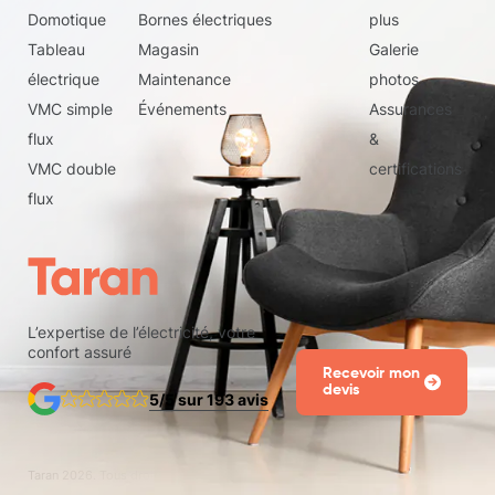
Domotique
Bornes électriques
plus
Tableau
Magasin
Galerie
électrique
Maintenance
photos
VMC simple
Événements
Assurances
flux
&
VMC double
certifications
flux
L’expertise de l’électricité, votre
confort assuré
Recevoir mon
devis
5/5 sur 193 avis
Taran
2026
. Tous droits réservés